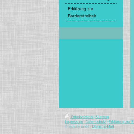
Erklärung zur
Barrierefreiheit
Druckversion
|
Sitemap
Impressum
|
Datenschutz
|
Erklärung zur Ba
© Schule Erfde |
Dienst E-Mail