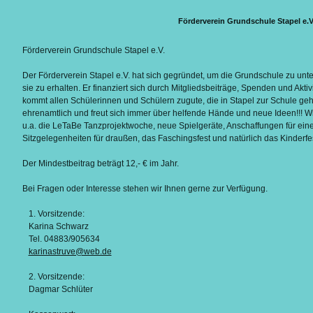
Förderverein Grundschule Stapel e.V
Förderverein Grundschule Stapel e.V.
Der Förderverein Stapel e.V. hat sich gegründet, um die Grundschule zu unt
sie zu erhalten.
Er finanziert sich durch Mitgliedsbeiträge, Spenden und Aktiv
kommt allen Schülerinnen und Schülern zugute, die in Stapel zur Schule geh
ehrenamtlich und freut sich immer über helfende Hände und neue Ideen!!!
Wi
u.a. die LeTaBe Tanzprojektwoche, neue Spielgeräte, Anschaffungen für ein
Sitzgelegenheiten für draußen, das Faschingsfest und natürlich das Kinderfest
Der Mindestbeitrag beträgt 12,- € im Jahr.
Bei Fragen oder Interesse stehen wir Ihnen gerne zur Verfügung.
1. Vorsitzende:
Karina Schwarz
Tel. 04883/905634
karinastruve@web.de
2. Vorsitzende:
Dagmar Schlüter